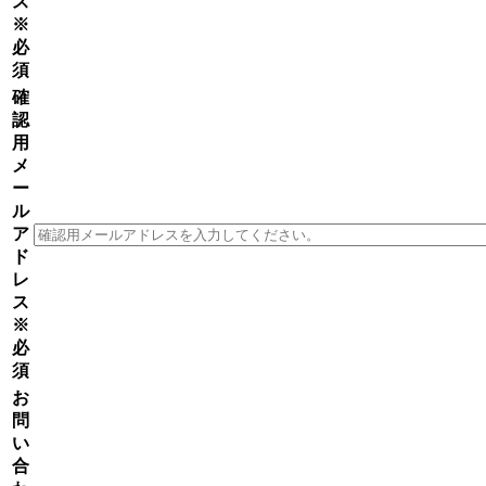
ス
※
必
須
確
認
用
メ
ー
ル
ア
ド
レ
ス
※
必
須
お
問
い
合