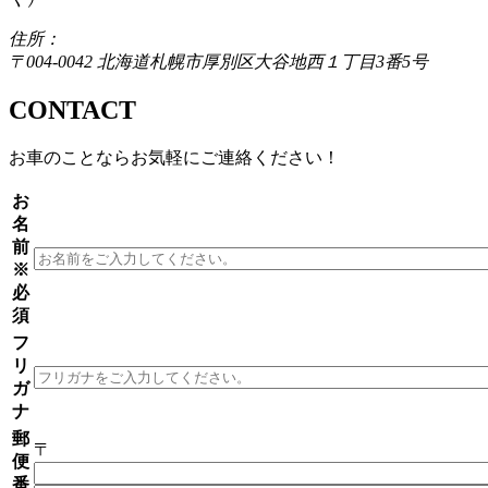
住所：
〒004-0042 北海道札幌市厚別区大谷地西１丁目3番5号
CONTACT
お車のことならお気軽にご連絡ください！
お
名
前
※
必
須
フ
リ
ガ
ナ
郵
〒
便
番