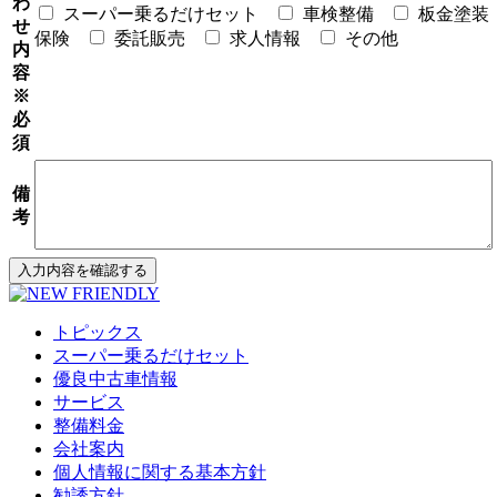
わ
スーパー乗るだけセット
車検整備
板金塗装
せ
保険
委託販売
求人情報
その他
内
容
※
必
須
備
考
トピックス
スーパー乗るだけセット
優良中古車情報
サービス
整備料金
会社案内
個人情報に関する基本方針
勧誘方針