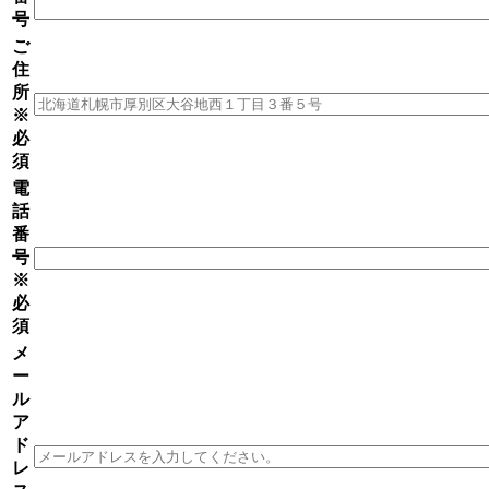
号
ご
住
所
※
必
須
電
話
番
号
※
必
須
メ
ー
ル
ア
ド
レ