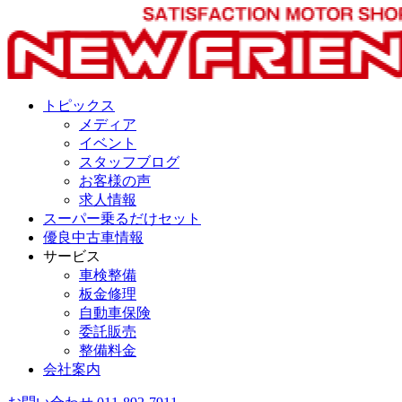
トピックス
メディア
イベント
スタッフブログ
お客様の声
求人情報
スーパー乗るだけセット
優良中古車情報
サービス
車検整備
板金修理
自動車保険
委託販売
整備料金
会社案内