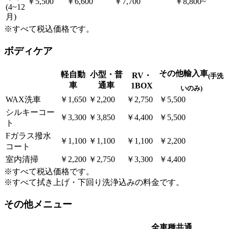
￥5,500
￥6,600
￥7,700
￥8,800~
(4~12
月)
※すべて税込価格です。
ボディケア
その他輸入車
軽自動
小型・普
RV・
(手洗
車
通車
1BOX
いのみ)
WAX洗⾞
￥1,650
￥2,200
￥2,750
￥5,500
シルキーコー
￥3,300
￥3,850
￥4,400
￥5,500
ト
Fガラス撥⽔
￥1,100
￥1,100
￥1,100
￥2,200
コート
室内清掃
￥2,200
￥2,750
￥3,300
￥4,400
※すべて税込価格です。
※すべて拭き上げ・下回り洗浄込みの料⾦です。
その他メニュー
全車種共通