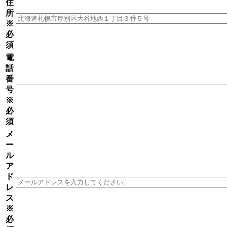
住
所
※
必
須
電
話
番
号
※
必
須
メ
ー
ル
ア
ド
レ
ス
※
必