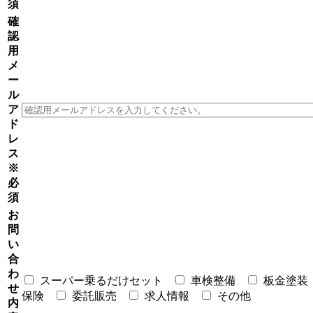
須
確
認
用
メ
ー
ル
ア
ド
レ
ス
※
必
須
お
問
い
合
わ
スーパー乗るだけセット
車検整備
板金塗装
せ
保険
委託販売
求人情報
その他
内