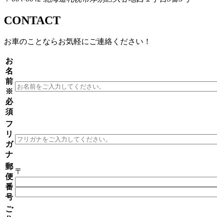
CONTACT
お車のことならお気軽にご連絡ください！
お
名
前
※
必
須
フ
リ
ガ
ナ
郵
〒
便
番
号
ご