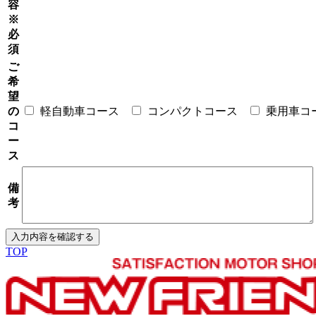
容
※
必
須
ご
希
望
の
軽自動車コース
コンパクトコース
乗用車コ
コ
ー
ス
備
考
TOP