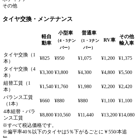
その他
タイヤ交換・メンテナンス
小型車
普通車
軽自
その他
RV車
（4・5ナン
（1・3ナン
動車
輸入車
バー）
バー）
タイヤ交換（1
¥825
¥950
¥1,075
¥1,200
¥1,375
本）
タイヤ交換（4
¥3,300
¥3,800
¥4,300
¥4,800
¥5,500
本）
組替工賃（1
¥1,540
¥1,760
¥1,980
¥2,200
¥2,420
本）
バランス工賃
¥660
¥880
¥880
¥1,100
¥1,100
（1本）
4本組替・バラ
¥8,800
¥10,560
¥11,440
¥13,200
¥14,080
ンス工賃
※すべて税込価格です。
※偏平率40％以下のタイヤは5％下がるごとに￥550/本追