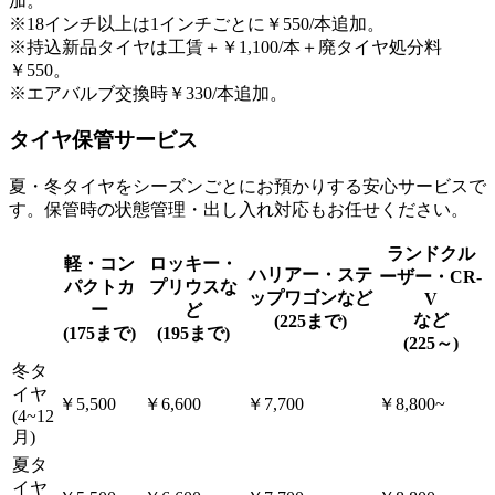
加。
※18インチ以上は1インチごとに￥550/本追加。
※持込新品タイヤは⼯賃＋￥1,100/本＋廃タイヤ処分料
￥550。
※エアバルブ交換時￥330/本追加。
タイヤ保管サービス
夏・冬タイヤをシーズンごとにお預かりする安⼼サービスで
す。保管時の状態管理・出し⼊れ対応もお任せください。
ランドクル
軽・コン
ロッキー・
ハリアー・ステ
ーザー・CR-
パクトカ
プリウスな
ップワゴンなど
V
ー
ど
など
(225まで)
(175まで)
(195まで)
(225～)
冬タ
イヤ
￥5,500
￥6,600
￥7,700
￥8,800~
(4~12
月)
夏タ
イヤ