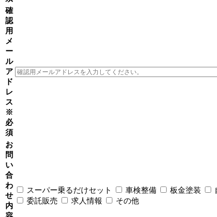
確
認
用
メ
ー
ル
ア
ド
レ
ス
※
必
須
お
問
い
合
わ
スーパー乗るだけセット
車検整備
板金塗装
せ
委託販売
求人情報
その他
内
容