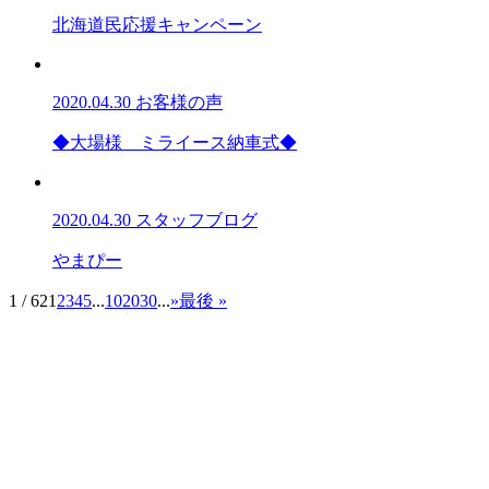
北海道民応援キャンペーン
2020.04.30
お客様の声
◆大場様 ミライース納車式◆
2020.04.30
スタッフブログ
やまぴー
1 / 62
1
2
3
4
5
...
10
20
30
...
»
最後 »