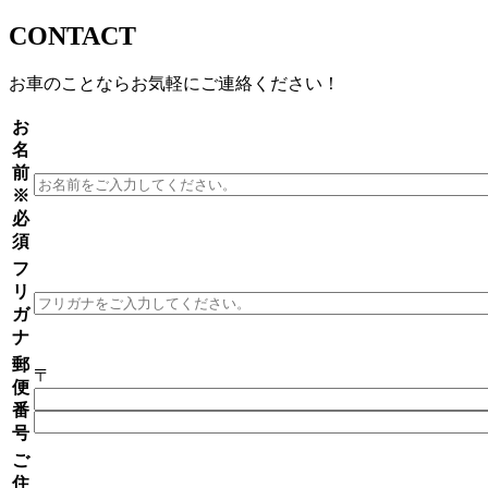
CONTACT
お車のことならお気軽にご連絡ください！
お
名
前
※
必
須
フ
リ
ガ
ナ
郵
〒
便
番
号
ご
住