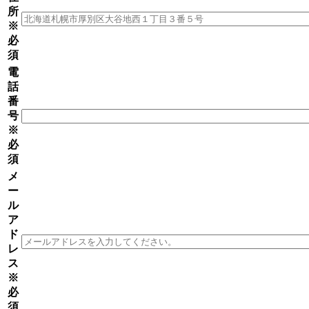
所
※
必
須
電
話
番
号
※
必
須
メ
ー
ル
ア
ド
レ
ス
※
必
須