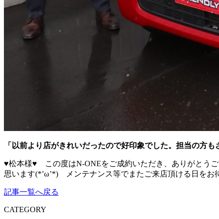
「以前より店がきれいだったので好印象でした。担当の方も
♥松本様♥ この度はN-ONEをご成約いただき、ありがと
思います(*’ω’*) メンテナンス等でまたご来店頂ける日
記事一覧へ戻る
CATEGORY