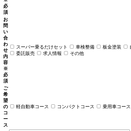
必
須
お
問
い
合
わ
スーパー乗るだけセット
車検整備
板金塗装
せ
委託販売
求人情報
その他
内
容
※
必
須
ご
希
望
の
軽自動車コース
コンパクトコース
乗用車コース
コ
ー
ス