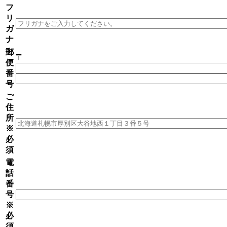
フ
リ
ガ
ナ
郵
〒
便
番
号
ご
住
所
※
必
須
電
話
番
号
※
必
須