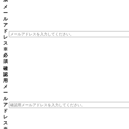
メ
ー
ル
ア
ド
レ
ス
※
必
須
確
認
用
メ
ー
ル
ア
ド
レ
ス
※