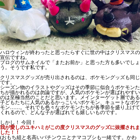
ハロウィンが終わったと思ったらすぐに世の中はクリスマスの
宣伝ですね。
ブログのサムネイルで「またお前か」と思った方も多いでしょ
う。そうです私です。
クリスマスグッズが売り出されるのは、ポケモングッズも同じ
です。
シーズン物のイラストやグッズはその季節に似合うポケモンた
ちが描かれるのは勿論ですが、人気のポケモンが選ばれやすい
のは至極当然のことだと思います。メインターゲット層である
子どもたちに人気のあるかっこいいポケモン、キュートなポケ
モン……。それでも色々なポケモンたちが各季節を盛り上げて
くれるので、どんな子が選ばれても嬉しいものです。
しかし！ 今回！
我が愛しのユキハミがこの度クリスマスのグッズに抜擢されま
した！！
(おもち組と名高いバチンウニとナマコブシも一緒です。かわ