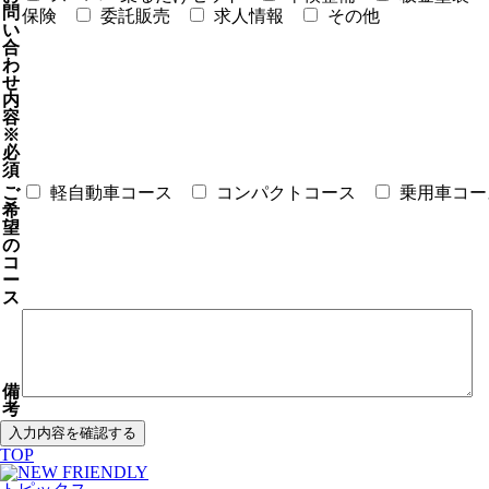
問
保険
委託販売
求人情報
その他
い
合
わ
せ
内
容
※
必
須
ご
軽自動車コース
コンパクトコース
乗用車コー
希
望
の
コ
ー
ス
備
考
TOP