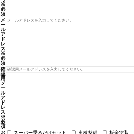
※
必
須
メ
ー
ル
ア
ド
レ
ス
※
必
須
確
認
用
メ
ー
ル
ア
ド
レ
ス
※
必
須
お
スーパー乗るだけセット
車検整備
板金塗装