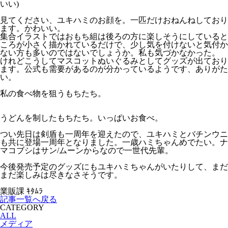
いい)
見てください、ユキハミのお顔を。一匹だけおねんねしており
ます。かわいい。
集合イラストではおもち組は後ろの方に楽しそうにしていると
ころが小さく描かれているだけで、少し気を付けないと気付か
ない方も多いのではないでしょうか。私も気づかなかった。
けれどこうしてマスコットぬいぐるみとしてグッズが出ており
ます。公式も需要があるのが分かっているようです、ありがた
い。
私の食べ物を狙うもちたち。
うどんを制したもちたち。いっぱいお食べ。
つい先日は剣盾も一周年を迎えたので、ユキハミとバチンウニ
も共に登場一周年となりました。一歳ハミちゃんめでたい。ナ
マコブシはサン/ムーンからなので一世代先輩。
今後発売予定のグッズにもユキハミちゃんがいたりして、まだ
まだ楽しみは尽きなさそうです。
業販課 ｷﾀﾑﾗ
記事一覧へ戻る
CATEGORY
ALL
メディア