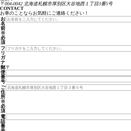
〒004-0042 北海道札幌市厚別区大谷地西１丁目3番5号
CONTACT
お車のことならお気軽にご連絡ください！
お
名
前
※
必
須
フ
リ
ガ
ナ
郵
〒
便
番
号
ご
住
所
※
必
須
電
話
番
号