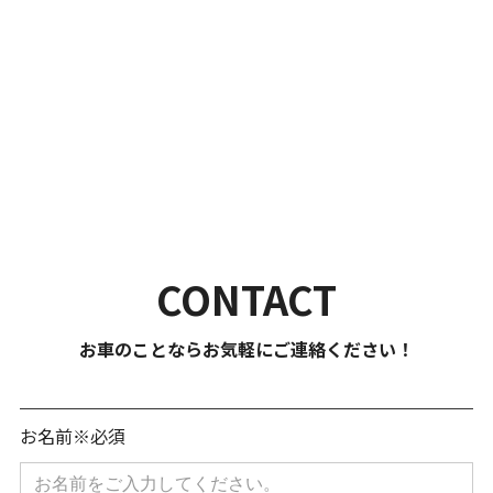
011-892-7911
営業時間：
9:30～19：00 定休日：火曜日・第2水曜日（年末年始は除く）
住所：
〒004-0042 北海道札幌市厚別区大谷地西１丁目3番5号
CONTACT
お車のことならお気軽にご連絡ください！
お名前※必須