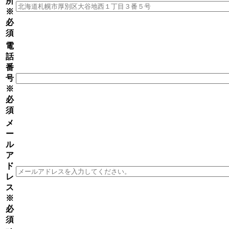
所
※
必
須
電
話
番
号
※
必
須
メ
ー
ル
ア
ド
レ
ス
※
必
須