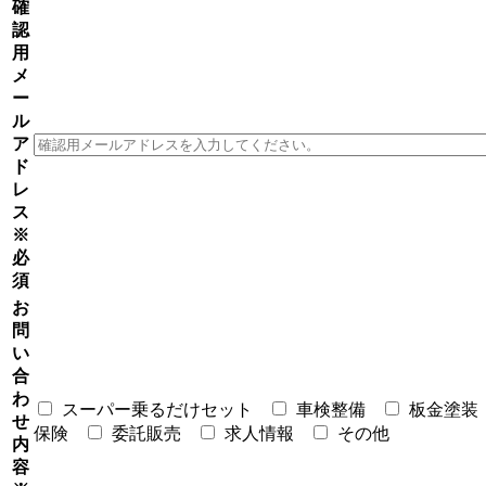
確
認
用
メ
ー
ル
ア
ド
レ
ス
※
必
須
お
問
い
合
わ
スーパー乗るだけセット
車検整備
板金塗装
せ
保険
委託販売
求人情報
その他
内
容