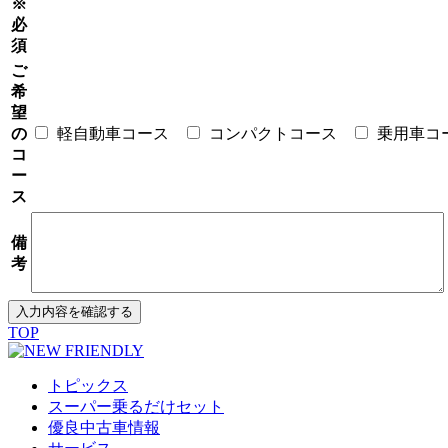
※
必
須
ご
希
望
の
軽自動車コース
コンパクトコース
乗用車コ
コ
ー
ス
備
考
TOP
トピックス
スーパー乗るだけセット
優良中古車情報