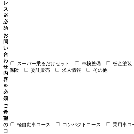
レ
ス
※
必
須
お
問
い
合
わ
スーパー乗るだけセット
車検整備
板金塗装
せ
保険
委託販売
求人情報
その他
内
容
※
必
須
ご
希
望
の
軽自動車コース
コンパクトコース
乗用車コ
コ