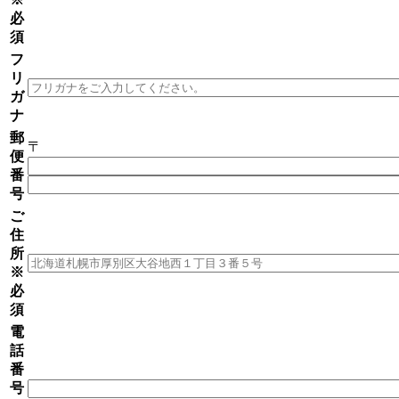
必
須
フ
リ
ガ
ナ
郵
〒
便
番
号
ご
住
所
※
必
須
電
話
番
号