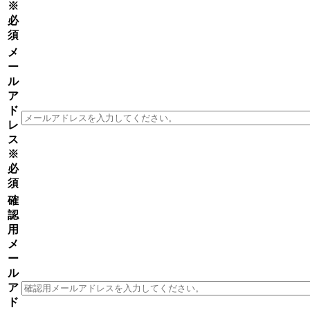
※
必
須
メ
ー
ル
ア
ド
レ
ス
※
必
須
確
認
用
メ
ー
ル
ア
ド