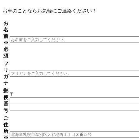
お車のことならお気軽にご連絡ください！
お
名
前
※
必
須
フ
リ
ガ
ナ
郵
〒
便
番
号
ご
住
所
※