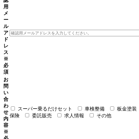
認
用
メ
ー
ル
ア
ド
レ
ス
※
必
須
お
問
い
合
わ
スーパー乗るだけセット
車検整備
板金塗装
せ
保険
委託販売
求人情報
その他
内
容
※
必