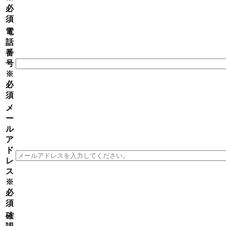
必
須
電
話
番
号
※
必
須
メ
ー
ル
ア
ド
レ
ス
※
必
須
確