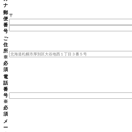
ナ
郵
〒
便
番
号
ご
住
所
※
必
須
電
話
番
号
※
必
須
メ
ー