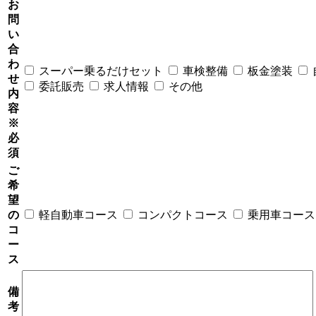
お
問
い
合
わ
スーパー乗るだけセット
車検整備
板金塗装
せ
委託販売
求人情報
その他
内
容
※
必
須
ご
希
望
の
軽自動車コース
コンパクトコース
乗用車コース
コ
ー
ス
備
考