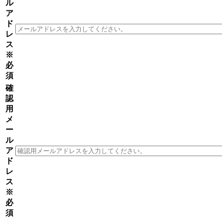
ル
ア
ド
レ
ス
※
必
須
確
認
用
メ
ー
ル
ア
ド
レ
ス
※
必
須