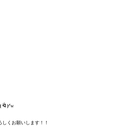
。
( ᐛ )ᐟ
w
ろしくお願いします！！