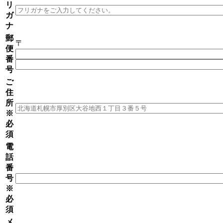
リ
ガ
ナ
郵
〒
便
番
号
ご
住
所
※
必
須
電
話
番
号
※
必
須
メ