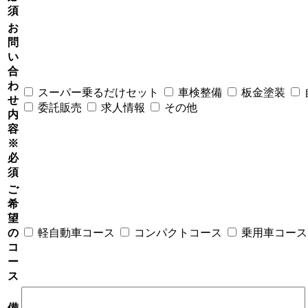
須
お
問
い
合
わ
スーパー乗るだけセット
車検整備
板金塗装
せ
委託販売
求人情報
その他
内
容
※
必
須
ご
希
望
の
軽自動車コース
コンパクトコース
乗用車コース
コ
ー
ス
備