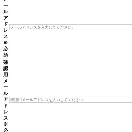
ー
ル
ア
ド
レ
ス
※
必
須
確
認
用
メ
ー
ル
ア
ド
レ
ス
※
必