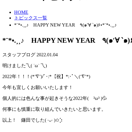
HOME
トピックス一覧
*¨*•.¸¸♪ HAPPY NEW YEAR ٩(๑′∀ ‵๑)۶•*¨*•.¸¸♪
*¨*•.¸¸♪ HAPPY NEW YE
スタッフブログ
2022.01.04
明けました乁( ˙ω˙ 乁)
2022年！！！(*’∇’)/ﾟ･:*【祝】*:･ﾟ＼(‘∇’*)
今年も宜しくお願いいたします！
個人的には色んな事が起きそうな2022年( ³ω³ )💦
何事にも慎重に取り組んでいきたいと思います。
以上！ 鎌田でした( ᵕᴗᵕ )✩⡱