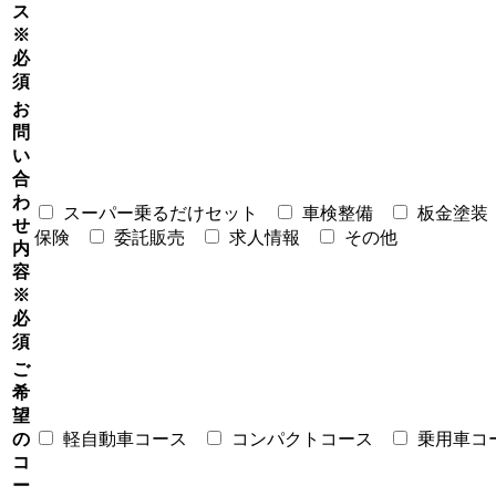
ス
※
必
須
お
問
い
合
わ
スーパー乗るだけセット
車検整備
板金塗装
せ
保険
委託販売
求人情報
その他
内
容
※
必
須
ご
希
望
の
軽自動車コース
コンパクトコース
乗用車コ
コ
ー