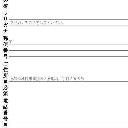
必
須
フ
リ
ガ
ナ
郵
〒
便
番
号
ご
住
所
※
必
須
電
話
番
号
※