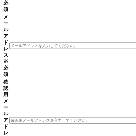
必
須
メ
ー
ル
ア
ド
レ
ス
※
必
須
確
認
用
メ
ー
ル
ア
ド
レ