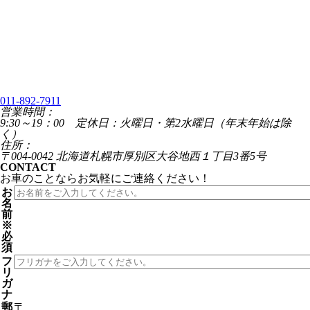
011-892-7911
営業時間：
9:30～19：00 定休日：火曜日・第2水曜日（年末年始は除
く）
住所：
〒004-0042 北海道札幌市厚別区大谷地西１丁目3番5号
CONTACT
お車のことならお気軽にご連絡ください！
お
名
前
※
必
須
フ
リ
ガ
ナ
郵
〒