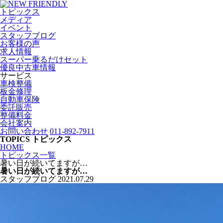
トピックス
メディア
イベント
スタッフブログ
お客様の声
求人情報
スーパー乗るだけセット
優良中古車情報
サービス
車検整備
板金修理
自動車保険
委託販売
整備料金
会社案内
お問い合わせ
011-892-7911
TOPICS
トピックス
HOME
トピックス一覧
暑い日が続いてますが…
暑い日が続いてますが…
スタッフブログ
2021.07.29