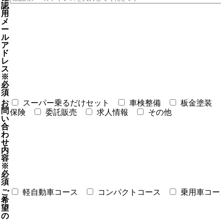
認
用
メ
ー
ル
ア
ド
レ
ス
※
必
須
お
スーパー乗るだけセット
車検整備
板金塗装
問
保険
委託販売
求人情報
その他
い
合
わ
せ
内
容
※
必
須
ご
軽自動車コース
コンパクトコース
乗用車コー
希
望
の