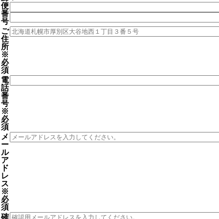
便
番
号
ご
住
所
※
必
須
電
話
番
号
※
必
須
メ
ー
ル
ア
ド
レ
ス
※
必
須
確