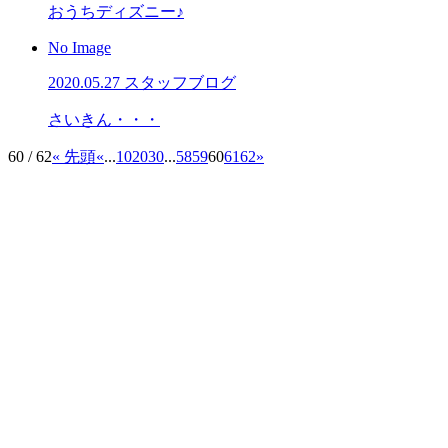
おうちディズニー♪
No Image
2020.05.27
スタッフブログ
さいきん・・・
60 / 62
« 先頭
«
...
10
20
30
...
58
59
60
61
62
»