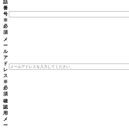
話
番
号
※
必
須
メ
ー
ル
ア
ド
レ
ス
※
必
須
確
認
用
メ
ー