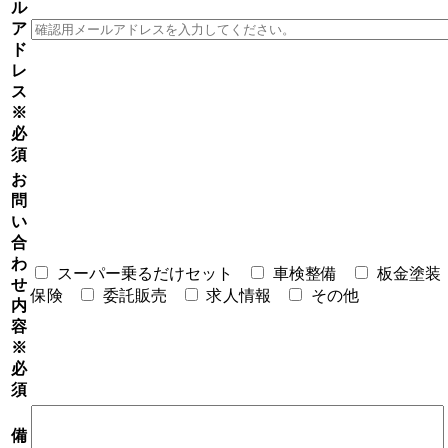
ル
ア
ド
レ
ス
※
必
須
お
問
い
合
わ
スーパー乗るだけセット
車検整備
板金塗装
せ
保険
委託販売
求人情報
その他
内
容
※
必
須
備