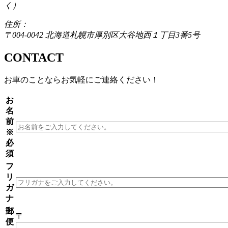
く）
住所：
〒004-0042 北海道札幌市厚別区大谷地西１丁目3番5号
CONTACT
お車のことならお気軽にご連絡ください！
お
名
前
※
必
須
フ
リ
ガ
ナ
郵
〒
便