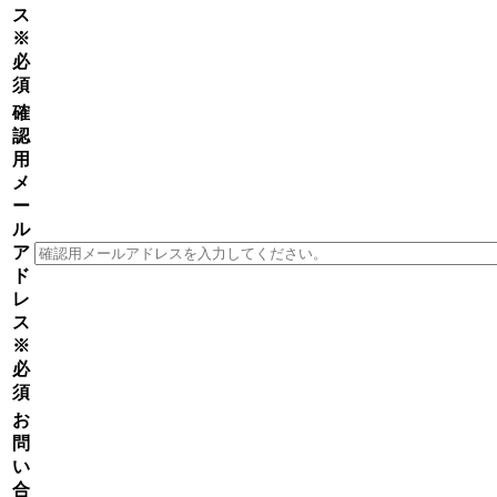
ス
※
必
須
確
認
用
メ
ー
ル
ア
ド
レ
ス
※
必
須
お
問
い
合