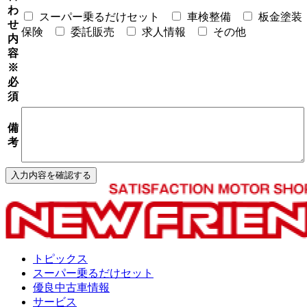
わ
スーパー乗るだけセット
車検整備
板金塗装
せ
保険
委託販売
求人情報
その他
内
容
※
必
須
備
考
トピックス
スーパー乗るだけセット
優良中古車情報
サービス