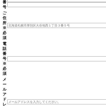
番
号
ご
住
所
※
必
須
電
話
番
号
※
必
須
メ
ー
ル
ア
ド
レ